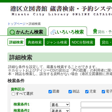
トップページ
> 詳細検索
かんたん検索
いろいろ検索
貸出・予
詳細検索
典拠検索
ジャンル検索
NDC分類検索
貸出
詳細検索
詳細な条件を設定して、蔵書を検索することができます。
※カセットおよびデイジーCDの貸出は「声の図書」の利用者に限
本・雑誌を検索し、該当する資料がない場合（港区立図書館に所
検索条件
資料区分
図書
雑誌
児童
電
すべて選択
検索条件1
検索条件2