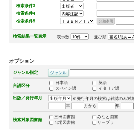
検索条件3
検索条件4
検索条件5
検索結果一覧表示
表示数
並び順
オプション
ジャンル指定
日本語
英語
言語区分
スペイン語
イタリア語
出版／発行年月
※発行年月の検索は雑誌のみ対
年
月から
年
三田図書館
みなと図書
検索対象図書館
台場図書館
リーブラ