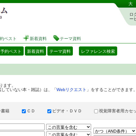
港区立図書館 蔵書検索・予約システム
大
ロ
ー
約ベスト
新着資料
テーマ資料
・予約ベスト
新着資料
テーマ資料
レファレンス検索
ります。
蔵していない本・雑誌）は、「
Webリクエスト
」をすることができます
子書籍
ＣＤ
ビデオ・ＤＶＤ
視覚障害者用カ