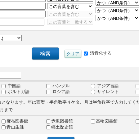
清音化する
中国語
ハングル
アジア言語
ポルトガ語
ロシア語
サイレント
象となります。年は西暦・半角数字４ケタ、月は半角数字で入力してく
月まで
麻布図書館
赤坂図書館
高輪図書館
青山生涯
郷土歴史館