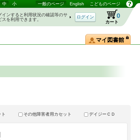
中
小
一般のページ
English
こどものページ
0
グインすると利用状況の確認等のサ
ビスを利用できます。
カート
マイ図書館
。
セット
その他障害者用カセット
デイジーＣＤ