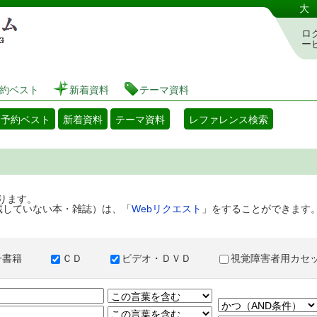
港区立図書館 蔵書検索・予約システム
大
ロ
ー
約ベスト
新着資料
テーマ資料
・予約ベスト
新着資料
テーマ資料
レファレンス検索
ります。
蔵していない本・雑誌）は、「
Webリクエスト
」をすることができます
子書籍
ＣＤ
ビデオ・ＤＶＤ
視覚障害者用カ