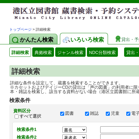
トップページ
> 詳細検索
かんたん検索
いろいろ検索
貸出・予
詳細検索
典拠検索
ジャンル検索
NDC分類検索
貸出
詳細検索
詳細な条件を設定して、蔵書を検索することができます。
※カセットおよびデイジーCDの貸出は「声の図書」の利用者に限
本・雑誌を検索し、該当する資料がない場合（港区立図書館に所
検索条件
資料区分
図書
雑誌
児童
電
すべて選択
検索条件1
検索条件2