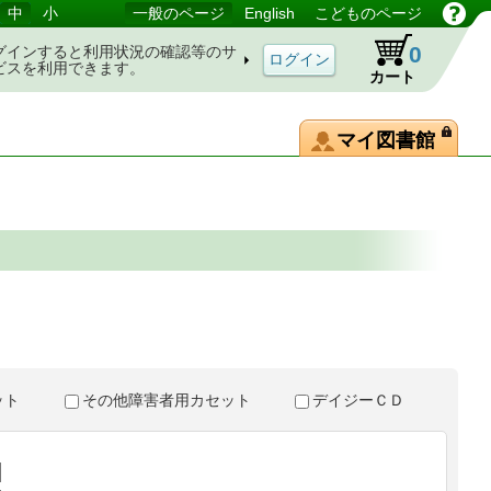
中
小
一般のページ
English
こどものページ
0
グインすると利用状況の確認等のサ
ビスを利用できます。
カート
マイ図書館
。
セット
その他障害者用カセット
デイジーＣＤ