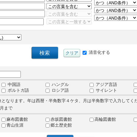
清音化する
中国語
ハングル
アジア言語
ポルトガ語
ロシア語
サイレント
象となります。年は西暦・半角数字４ケタ、月は半角数字で入力してく
月まで
麻布図書館
赤坂図書館
高輪図書館
青山生涯
郷土歴史館