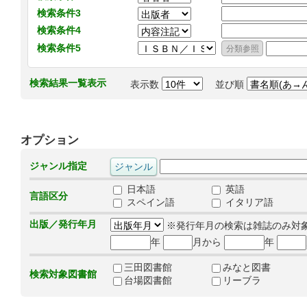
検索条件3
検索条件4
検索条件5
検索結果一覧表示
表示数
並び順
オプション
ジャンル指定
日本語
英語
言語区分
スペイン語
イタリア語
出版／発行年月
※発行年月の検索は雑誌のみ対
年
月から
年
三田図書館
みなと図書
検索対象図書館
台場図書館
リーブラ