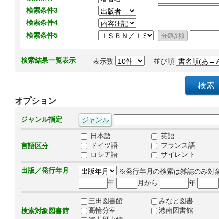
検索条件3
検索条件4
検索条件5
検索結果一覧表示
表示数
並び順
オプション
ジャンル指定
日本語
英語
ドイツ語
フランス語
言語区分
ロシア語
サイレント
出版／発行年月
※発行年月の検索は雑誌のみ対
年
月から
年
三田図書館
みなと図書
高輪分室
港南図書館
検索対象図書館