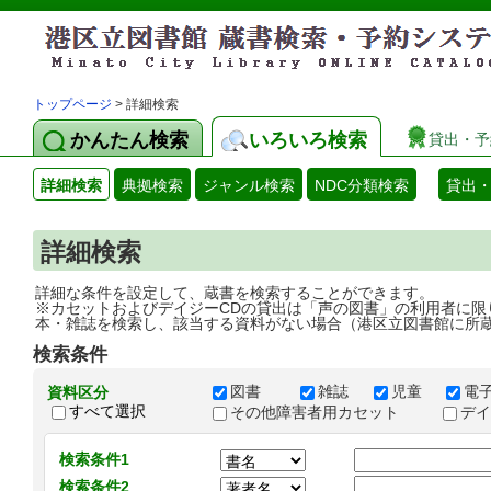
トップページ
> 詳細検索
かんたん検索
いろいろ検索
貸出・予
詳細検索
典拠検索
ジャンル検索
NDC分類検索
貸出
詳細検索
詳細な条件を設定して、蔵書を検索することができます。
※カセットおよびデイジーCDの貸出は「声の図書」の利用者に限
本・雑誌を検索し、該当する資料がない場合（港区立図書館に所
検索条件
図書
雑誌
児童
電
資料区分
すべて選択
その他障害者用カセット
デ
検索条件1
検索条件2