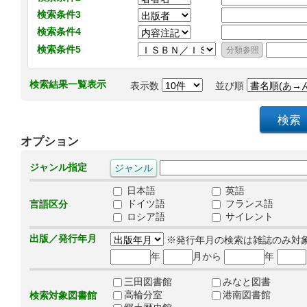
検索条件3
検索条件4
検索条件5
検索結果一覧表示
表示数
並び順
オプション
ジャンル指定
日本語
英語
ドイツ語
フランス語
言語区分
ロシア語
サイレント
出版／発行年月
※発行年月の検索は雑誌のみ対
年
月から
年
三田図書館
みなと図書
高輪分室
港南図書館
検索対象図書館