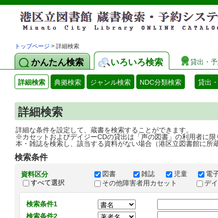
トップページ
> 詳細検索
かんたん検索
いろいろ検索
貸出・予
詳細検索
典拠検索
ジャンル検索
NDC分類検索
貸出
詳細検索
詳細な条件を設定して、蔵書を検索することができます。
※カセットおよびデイジーCDの貸出は「声の図書」の利用者に限
本・雑誌を検索し、該当する資料がない場合（港区立図書館に所
検索条件
図書
雑誌
児童
電
資料区分
すべて選択
その他障害者用カセット
デ
検索条件1
検索条件2