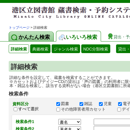
トップページ
> 詳細検索
かんたん検索
いろいろ検索
貸出・予
詳細検索
典拠検索
ジャンル検索
NDC分類検索
貸出
詳細検索
詳細な条件を設定して、蔵書を検索することができます。
※カセットおよびデイジーCDの貸出は「声の図書」の利用者に限
本・雑誌を検索し、該当する資料がない場合（港区立図書館に所
検索条件
図書
雑誌
児童
電
資料区分
すべて選択
その他障害者用カセット
デ
検索条件1
検索条件2