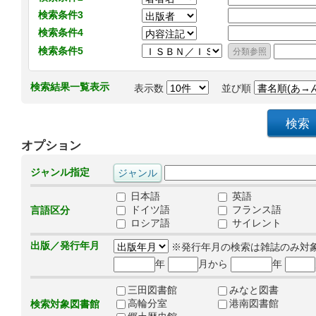
検索条件3
検索条件4
検索条件5
検索結果一覧表示
表示数
並び順
オプション
ジャンル指定
日本語
英語
ドイツ語
フランス語
言語区分
ロシア語
サイレント
出版／発行年月
※発行年月の検索は雑誌のみ対
年
月から
年
三田図書館
みなと図書
高輪分室
港南図書館
検索対象図書館