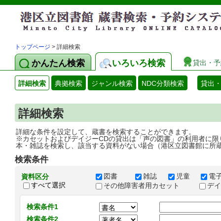
トップページ
> 詳細検索
かんたん検索
いろいろ検索
貸出・予
詳細検索
典拠検索
ジャンル検索
NDC分類検索
貸出
詳細検索
詳細な条件を設定して、蔵書を検索することができます。
※カセットおよびデイジーCDの貸出は「声の図書」の利用者に限
本・雑誌を検索し、該当する資料がない場合（港区立図書館に所
検索条件
図書
雑誌
児童
電
資料区分
すべて選択
その他障害者用カセット
デ
検索条件1
検索条件2