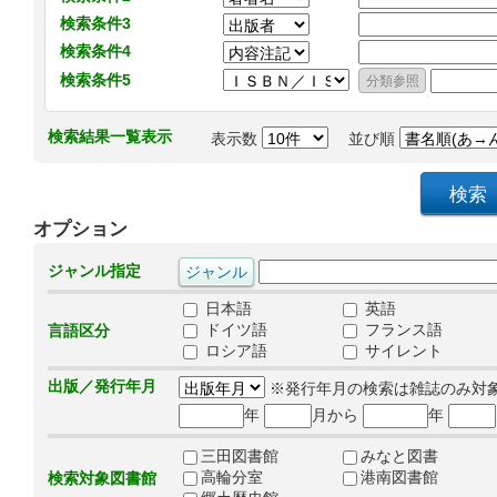
検索条件3
検索条件4
検索条件5
検索結果一覧表示
表示数
並び順
オプション
ジャンル指定
日本語
英語
ドイツ語
フランス語
言語区分
ロシア語
サイレント
出版／発行年月
※発行年月の検索は雑誌のみ対
年
月から
年
三田図書館
みなと図書
高輪分室
港南図書館
検索対象図書館