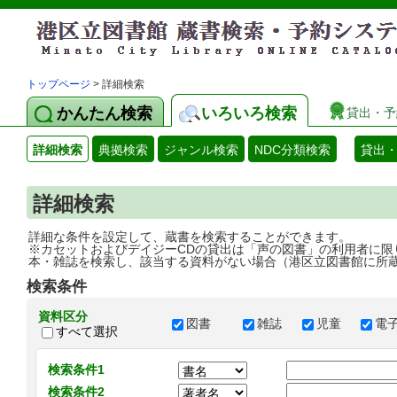
トップページ
> 詳細検索
かんたん検索
いろいろ検索
貸出・予
詳細検索
典拠検索
ジャンル検索
NDC分類検索
貸出
詳細検索
詳細な条件を設定して、蔵書を検索することができます。
※カセットおよびデイジーCDの貸出は「声の図書」の利用者に限
本・雑誌を検索し、該当する資料がない場合（港区立図書館に所
検索条件
資料区分
図書
雑誌
児童
電
すべて選択
検索条件1
検索条件2