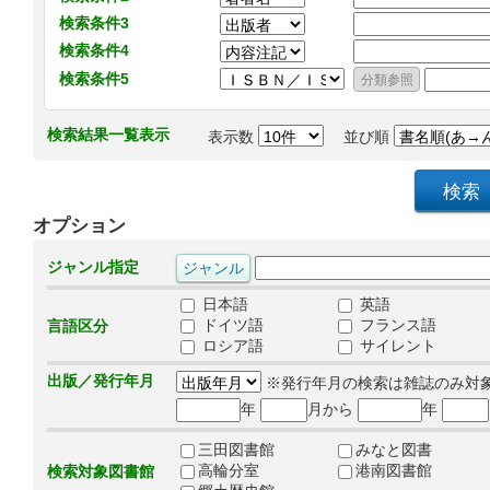
検索条件3
検索条件4
検索条件5
検索結果一覧表示
表示数
並び順
オプション
ジャンル指定
日本語
英語
ドイツ語
フランス語
言語区分
ロシア語
サイレント
出版／発行年月
※発行年月の検索は雑誌のみ対
年
月から
年
三田図書館
みなと図書
高輪分室
港南図書館
検索対象図書館