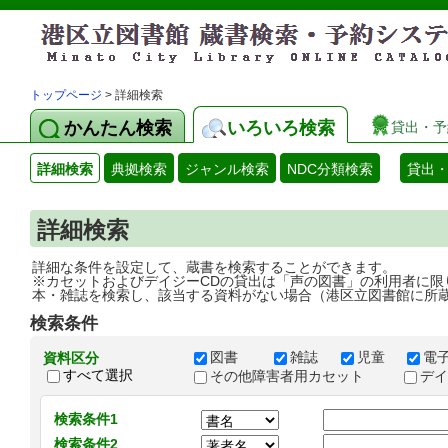
トップページ
> 詳細検索
かんたん検索
いろいろ検索
貸出・予
詳細検索
典拠検索
ジャンル検索
NDC分類検索
貸出
詳細検索
詳細な条件を設定して、蔵書を検索することができます。
※カセットおよびデイジーCDの貸出は「声の図書」の利用者に限
本・雑誌を検索し、該当する資料がない場合（港区立図書館に所
検索条件
図書
雑誌
児童
電
資料区分
すべて選択
その他障害者用カセット
デ
検索条件1
検索条件2