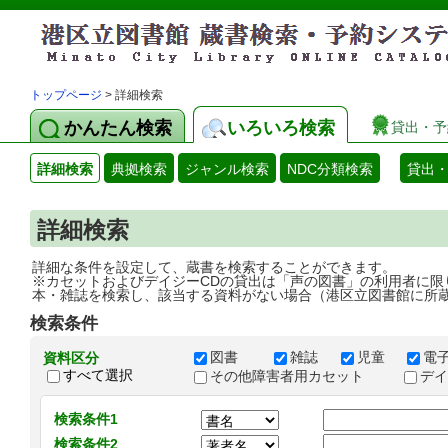
トップページ
> 詳細検索
かんたん検索
いろいろ検索
貸出・予
詳細検索
典拠検索
ジャンル検索
NDC分類検索
貸出
詳細検索
詳細な条件を設定して、蔵書を検索することができます。
※カセットおよびデイジーCDの貸出は「声の図書」の利用者に限
本・雑誌を検索し、該当する資料がない場合（港区立図書館に所
検索条件
図書
雑誌
児童
電
資料区分
すべて選択
その他障害者用カセット
デ
検索条件1
検索条件2