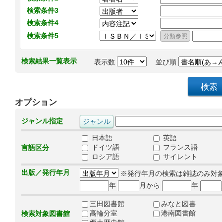
検索条件3
検索条件4
検索条件5
検索結果一覧表示
表示数
並び順
オプション
ジャンル指定
日本語
英語
ドイツ語
フランス語
言語区分
ロシア語
サイレント
出版／発行年月
※発行年月の検索は雑誌のみ対
年
月から
年
三田図書館
みなと図書
高輪分室
港南図書館
検索対象図書館