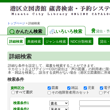
トップページ
> 詳細検索
かんたん検索
いろいろ検索
貸出・予
詳細検索
典拠検索
ジャンル検索
NDC分類検索
貸出
詳細検索
詳細な条件を設定して、蔵書を検索することができます。
※カセットおよびデイジーCDの貸出は「声の図書」の利用者に限
本・雑誌を検索し、該当する資料がない場合（港区立図書館に所
検索条件
図書
雑誌
児童
電
資料区分
すべて選択
その他障害者用カセット
デ
検索条件1
検索条件2