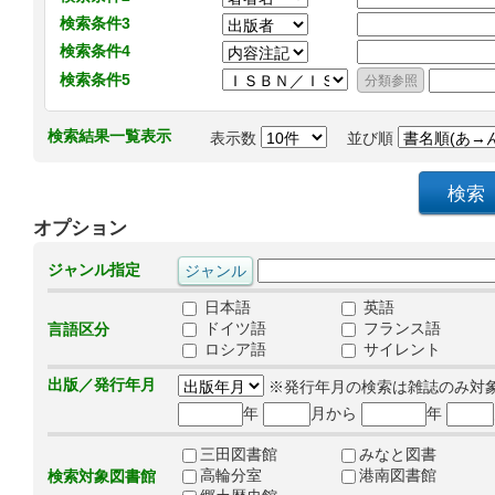
検索条件3
検索条件4
検索条件5
検索結果一覧表示
表示数
並び順
オプション
ジャンル指定
日本語
英語
ドイツ語
フランス語
言語区分
ロシア語
サイレント
出版／発行年月
※発行年月の検索は雑誌のみ対
年
月から
年
三田図書館
みなと図書
高輪分室
港南図書館
検索対象図書館