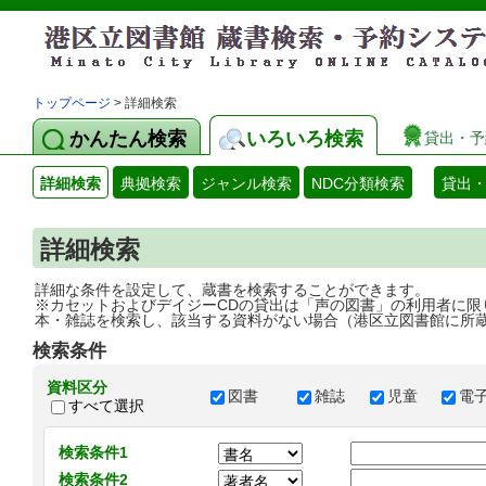
トップページ
> 詳細検索
かんたん検索
いろいろ検索
貸出・予
詳細検索
典拠検索
ジャンル検索
NDC分類検索
貸出
詳細検索
詳細な条件を設定して、蔵書を検索することができます。
※カセットおよびデイジーCDの貸出は「声の図書」の利用者に限
本・雑誌を検索し、該当する資料がない場合（港区立図書館に所
検索条件
資料区分
図書
雑誌
児童
電
すべて選択
検索条件1
検索条件2