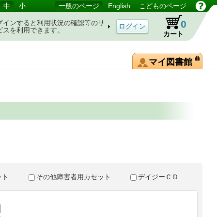
中
小
一般のページ
English
こどものページ
0
グインすると利用状況の確認等のサ
ビスを利用できます。
カート
マイ図書館
。
セット
その他障害者用カセット
デイジーＣＤ