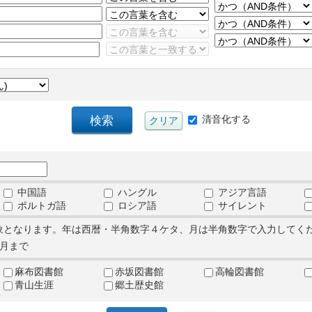
清音化する
中国語
ハングル
アジア言語
ポルトガ語
ロシア語
サイレント
象となります。年は西暦・半角数字４ケタ、月は半角数字で入力してく
月まで
麻布図書館
赤坂図書館
高輪図書館
青山生涯
郷土歴史館