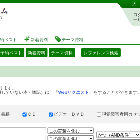
港区立図書館 蔵書検索・予約システム
大
ロ
ー
約ベスト
新着資料
テーマ資料
・予約ベスト
新着資料
テーマ資料
レファレンス検索
ります。
蔵していない本・雑誌）は、「
Webリクエスト
」をすることができます
子書籍
ＣＤ
ビデオ・ＤＶＤ
視覚障害者用カ