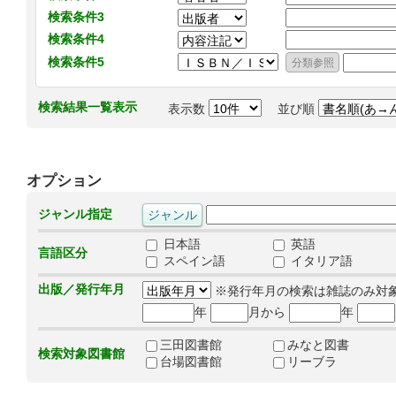
検索条件3
検索条件4
検索条件5
検索結果一覧表示
表示数
並び順
オプション
ジャンル指定
日本語
英語
言語区分
スペイン語
イタリア語
出版／発行年月
※発行年月の検索は雑誌のみ対
年
月から
年
三田図書館
みなと図書
検索対象図書館
台場図書館
リーブラ