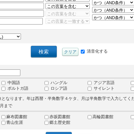
清音化する
中国語
ハングル
アジア言語
ポルトガ語
ロシア語
サイレント
象となります。年は西暦・半角数字４ケタ、月は半角数字で入力してく
月まで
麻布図書館
赤坂図書館
高輪図書館
青山生涯
郷土歴史館