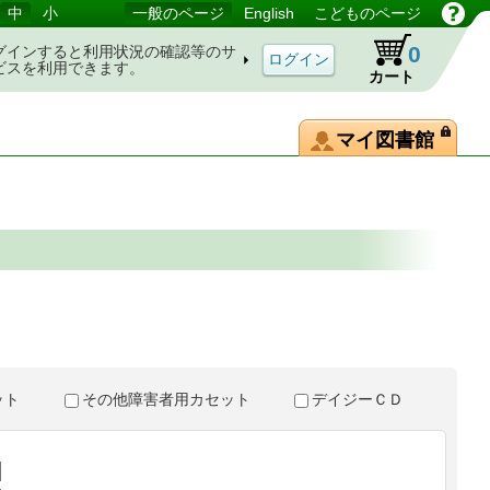
中
小
一般のページ
English
こどものページ
0
グインすると利用状況の確認等のサ
ビスを利用できます。
カート
マイ図書館
。
セット
その他障害者用カセット
デイジーＣＤ