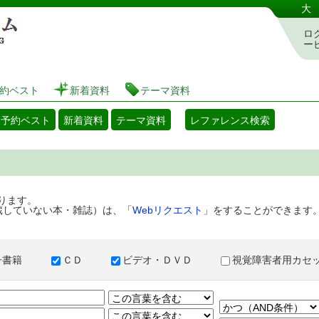
港区立図書館 蔵書検索・予約システム
大
ロ
ー
約ベスト
新着資料
テーマ資料
・予約ベスト
新着資料
テーマ資料
レファレンス検索
ります。
蔵していない本・雑誌）は、「
Webリクエスト
」をすることができます
子書籍
ＣＤ
ビデオ・ＤＶＤ
視覚障害者用カ