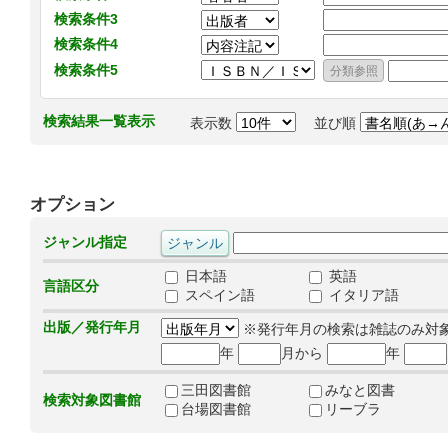
検索条件3
検索条件4
検索条件5
検索結果一覧表示
表示数
並び順
オプション
ジャンル指定
日本語
英語
言語区分
スペイン語
イタリア語
出版／発行年月
※発行年月の検索は雑誌のみ対
年
月から
年
三田図書館
みなと図書
検索対象図書館
台場図書館
リーブラ