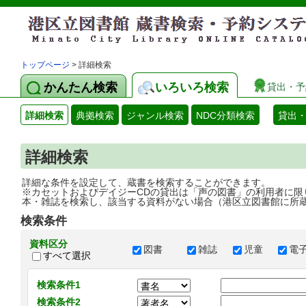
トップページ
> 詳細検索
かんたん検索
いろいろ検索
貸出・予
詳細検索
典拠検索
ジャンル検索
NDC分類検索
貸出
詳細検索
詳細な条件を設定して、蔵書を検索することができます。
※カセットおよびデイジーCDの貸出は「声の図書」の利用者に限
本・雑誌を検索し、該当する資料がない場合（港区立図書館に所
検索条件
資料区分
図書
雑誌
児童
電
すべて選択
検索条件1
検索条件2