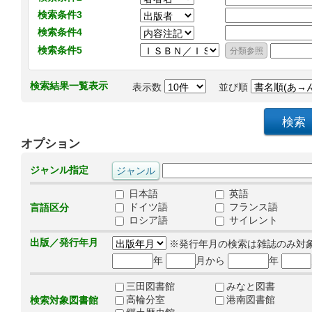
検索条件3
検索条件4
検索条件5
検索結果一覧表示
表示数
並び順
オプション
ジャンル指定
日本語
英語
ドイツ語
フランス語
言語区分
ロシア語
サイレント
出版／発行年月
※発行年月の検索は雑誌のみ対
年
月から
年
三田図書館
みなと図書
高輪分室
港南図書館
検索対象図書館