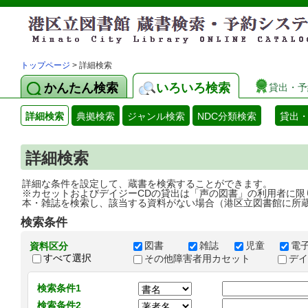
トップページ
> 詳細検索
かんたん検索
いろいろ検索
貸出・予
詳細検索
典拠検索
ジャンル検索
NDC分類検索
貸出
詳細検索
詳細な条件を設定して、蔵書を検索することができます。
※カセットおよびデイジーCDの貸出は「声の図書」の利用者に限
本・雑誌を検索し、該当する資料がない場合（港区立図書館に所
検索条件
図書
雑誌
児童
電
資料区分
すべて選択
その他障害者用カセット
デ
検索条件1
検索条件2