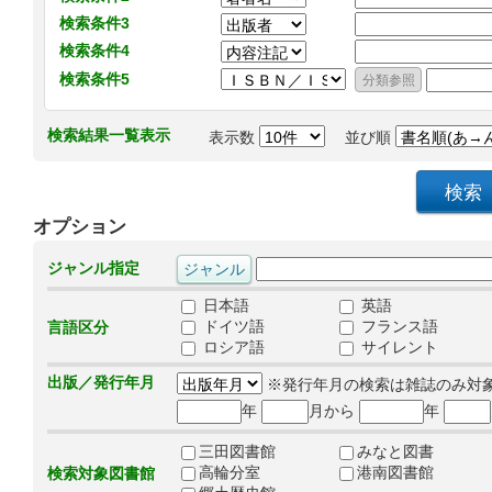
検索条件3
検索条件4
検索条件5
検索結果一覧表示
表示数
並び順
オプション
ジャンル指定
日本語
英語
ドイツ語
フランス語
言語区分
ロシア語
サイレント
出版／発行年月
※発行年月の検索は雑誌のみ対
年
月から
年
三田図書館
みなと図書
高輪分室
港南図書館
検索対象図書館