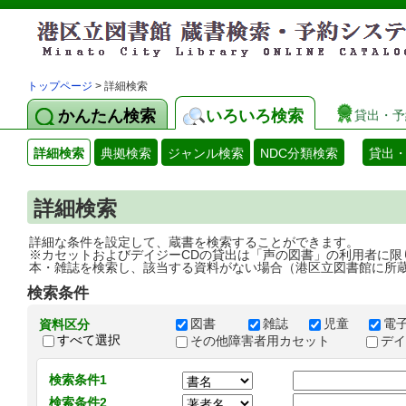
トップページ
> 詳細検索
かんたん検索
いろいろ検索
貸出・予
詳細検索
典拠検索
ジャンル検索
NDC分類検索
貸出
詳細検索
詳細な条件を設定して、蔵書を検索することができます。
※カセットおよびデイジーCDの貸出は「声の図書」の利用者に限
本・雑誌を検索し、該当する資料がない場合（港区立図書館に所
検索条件
図書
雑誌
児童
電
資料区分
すべて選択
その他障害者用カセット
デ
検索条件1
検索条件2