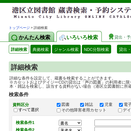
トップページ
> 詳細検索
かんたん検索
いろいろ検索
貸出・予
詳細検索
典拠検索
ジャンル検索
NDC分類検索
貸出
詳細検索
詳細な条件を設定して、蔵書を検索することができます。
※カセットおよびデイジーCDの貸出は「声の図書」の利用者に限
本・雑誌を検索し、該当する資料がない場合（港区立図書館に所
検索条件
図書
雑誌
児童
電
資料区分
すべて選択
その他障害者用カセット
デ
検索条件1
検索条件2