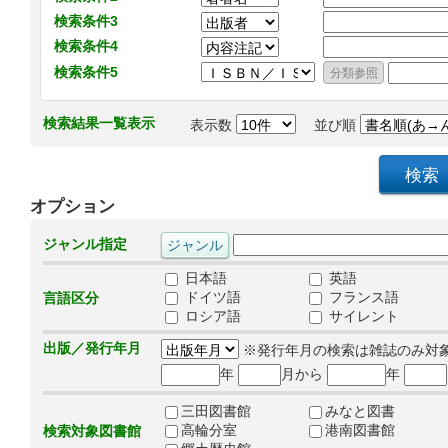
検索条件3
検索条件4
検索条件5
検索結果一覧表示
表示数
並び順
オプション
ジャンル指定
日本語
英語
ドイツ語
フランス語
言語区分
ロシア語
サイレント
出版／発行年月
※発行年月の検索は雑誌のみ対
年
月から
年
三田図書館
みなと図書
高輪分室
港南図書館
検索対象図書館