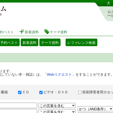
港区立図書館 蔵書検索・予約システム
大
ロ
ー
約ベスト
新着資料
テーマ資料
・予約ベスト
新着資料
テーマ資料
レファレンス検索
ります。
蔵していない本・雑誌）は、「
Webリクエスト
」をすることができます
子書籍
ＣＤ
ビデオ・ＤＶＤ
視覚障害者用カ