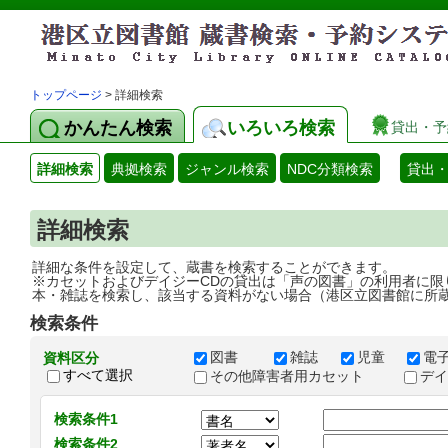
トップページ
> 詳細検索
かんたん検索
いろいろ検索
貸出・予
詳細検索
典拠検索
ジャンル検索
NDC分類検索
貸出
詳細検索
詳細な条件を設定して、蔵書を検索することができます。
※カセットおよびデイジーCDの貸出は「声の図書」の利用者に限
本・雑誌を検索し、該当する資料がない場合（港区立図書館に所
検索条件
図書
雑誌
児童
電
資料区分
すべて選択
その他障害者用カセット
デ
検索条件1
検索条件2