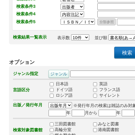
検索条件3
検索条件4
検索条件5
検索結果一覧表示
表示数
並び順
オプション
ジャンル指定
日本語
英語
ドイツ語
フランス語
言語区分
ロシア語
サイレント
出版／発行年月
※発行年月の検索は雑誌のみ対
年
月から
年
三田図書館
みなと図書
高輪分室
港南図書館
検索対象図書館