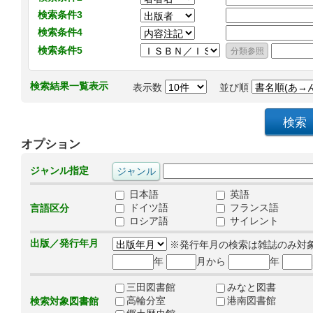
検索条件3
検索条件4
検索条件5
検索結果一覧表示
表示数
並び順
オプション
ジャンル指定
日本語
英語
ドイツ語
フランス語
言語区分
ロシア語
サイレント
出版／発行年月
※発行年月の検索は雑誌のみ対
年
月から
年
三田図書館
みなと図書
高輪分室
港南図書館
検索対象図書館