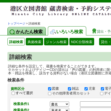
トップページ
> 詳細検索
かんたん検索
いろいろ検索
貸出・予
詳細検索
典拠検索
ジャンル検索
NDC分類検索
貸出
詳細検索
詳細な条件を設定して、蔵書を検索することができます。
※カセットおよびデイジーCDの貸出は「声の図書」の利用者に限
本・雑誌を検索し、該当する資料がない場合（港区立図書館に所
検索条件
図書
雑誌
児童
電
資料区分
すべて選択
その他障害者用カセット
デ
検索条件1
検索条件2