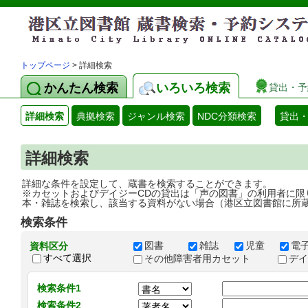
トップページ
> 詳細検索
かんたん検索
いろいろ検索
貸出・予
詳細検索
典拠検索
ジャンル検索
NDC分類検索
貸出
詳細検索
詳細な条件を設定して、蔵書を検索することができます。
※カセットおよびデイジーCDの貸出は「声の図書」の利用者に限
本・雑誌を検索し、該当する資料がない場合（港区立図書館に所
検索条件
図書
雑誌
児童
電
資料区分
すべて選択
その他障害者用カセット
デ
検索条件1
検索条件2