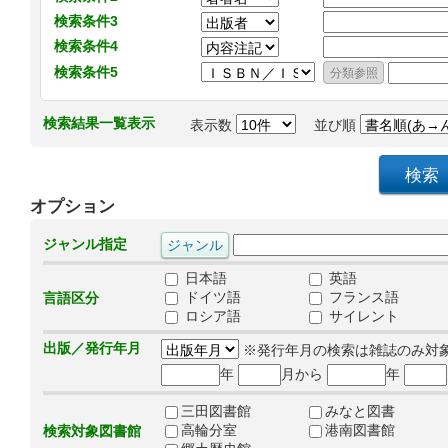
検索条件3
検索条件4
検索条件5
検索結果一覧表示
表示数
並び順
オプション
ジャンル指定
日本語
英語
ドイツ語
フランス語
言語区分
ロシア語
サイレント
出版／発行年月
※発行年月の検索は雑誌のみ対
年
月から
年
三田図書館
みなと図書
高輪分室
港南図書館
検索対象図書館