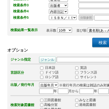
検索条件3
検索条件4
検索条件5
検索結果一覧表示
表示数
並び順
オプション
ジャンル指定
日本語
英語
ドイツ語
フランス語
言語区分
ロシア語
サイレント
出版／発行年月
※発行年月の検索は雑誌のみ対
年
月から
年
三田図書館
みなと図書
高輪分室
港南図書館
検索対象図書館