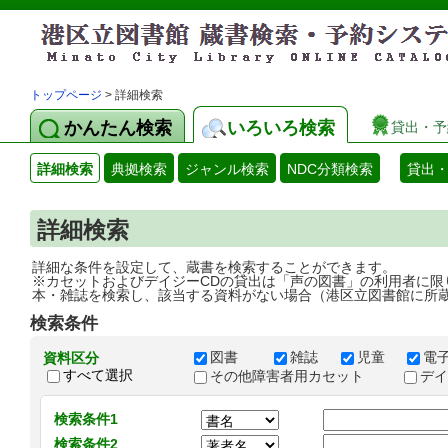
トップページ
> 詳細検索
かんたん検索
いろいろ検索
貸出・予
詳細検索
典拠検索
ジャンル検索
NDC分類検索
貸出
詳細検索
詳細な条件を設定して、蔵書を検索することができます。
※カセットおよびデイジーCDの貸出は「声の図書」の利用者に限
本・雑誌を検索し、該当する資料がない場合（港区立図書館に所
検索条件
図書
雑誌
児童
電
資料区分
すべて選択
その他障害者用カセット
デ
検索条件1
検索条件2