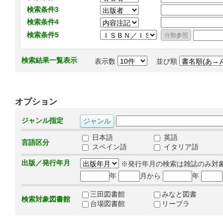
検索条件3
検索条件4
検索条件5
検索結果一覧表示
表示数
並び順
オプション
ジャンル指定
日本語
英語
言語区分
スペイン語
イタリア語
出版／発行年月
※発行年月の検索は雑誌のみ対
年
月から
年
三田図書館
みなと図書
検索対象図書館
台場図書館
リーブラ