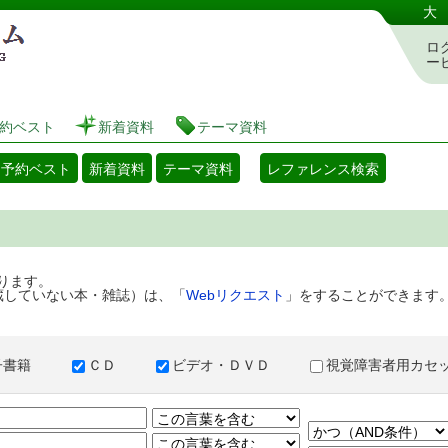
港区立図書館 蔵書検索・予約システム
大
ロ
ー
約ベスト
新着資料
テーマ資料
・予約ベスト
新着資料
テーマ資料
レファレンス検索
ります。
蔵していない本・雑誌）は、「
Webリクエスト
」をすることができます
子書籍
ＣＤ
ビデオ・ＤＶＤ
視覚障害者用カ