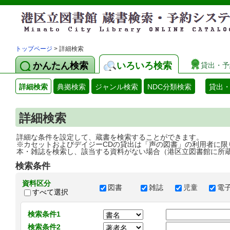
トップページ
> 詳細検索
かんたん検索
いろいろ検索
貸出・予
詳細検索
典拠検索
ジャンル検索
NDC分類検索
貸出
詳細検索
詳細な条件を設定して、蔵書を検索することができます。
※カセットおよびデイジーCDの貸出は「声の図書」の利用者に限
本・雑誌を検索し、該当する資料がない場合（港区立図書館に所
検索条件
資料区分
図書
雑誌
児童
電
すべて選択
検索条件1
検索条件2