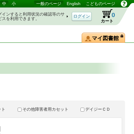
中
小
一般のページ
English
こどものページ
0
グインすると利用状況の確認等のサ
ビスを利用できます。
カート
マイ図書館
。
セット
その他障害者用カセット
デイジーＣＤ