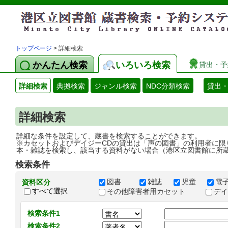
トップページ
> 詳細検索
かんたん検索
いろいろ検索
貸出・予
詳細検索
典拠検索
ジャンル検索
NDC分類検索
貸出
詳細検索
詳細な条件を設定して、蔵書を検索することができます。
※カセットおよびデイジーCDの貸出は「声の図書」の利用者に限
本・雑誌を検索し、該当する資料がない場合（港区立図書館に所
検索条件
図書
雑誌
児童
電
資料区分
すべて選択
その他障害者用カセット
デ
検索条件1
検索条件2