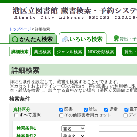
トップページ
> 詳細検索
かんたん検索
いろいろ検索
貸出・予
詳細検索
典拠検索
ジャンル検索
NDC分類検索
貸出
詳細検索
詳細な条件を設定して、蔵書を検索することができます。
※カセットおよびデイジーCDの貸出は「声の図書」の利用者に限
本・雑誌を検索し、該当する資料がない場合（港区立図書館に所
検索条件
図書
雑誌
児童
電
資料区分
すべて選択
その他障害者用カセット
デ
検索条件1
検索条件2