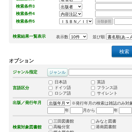
検索条件3
検索条件4
検索条件5
検索結果一覧表示
表示数
並び順
オプション
ジャンル指定
日本語
英語
ドイツ語
フランス語
言語区分
ロシア語
サイレント
出版／発行年月
※発行年月の検索は雑誌のみ対
年
月から
年
三田図書館
みなと図書
高輪分室
港南図書館
検索対象図書館