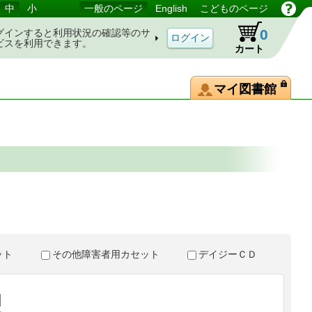
中
小
一般のページ
English
こどものページ
0
グインすると利用状況の確認等のサ
ビスを利用できます。
カート
マイ図書館
。
セット
その他障害者用カセット
デイジーＣＤ