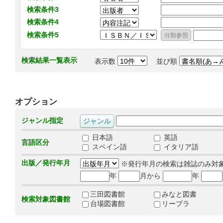
検索条件3
検索条件4
検索条件5
検索結果一覧表示
表示数
並び順
オプション
ジャンル指定
日本語
英語
言語区分
スペイン語
イタリア語
出版／発行年月
※発行年月の検索は雑誌のみ対
年
月から
年
三田図書館
みなと図書
検索対象図書館
台場図書館
リーブラ