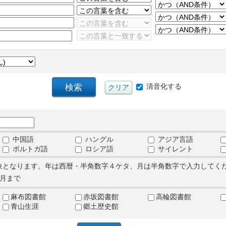
清音化する
中国語
ハングル
アジア言語
ポルトガ語
ロシア語
サイレント
象となります。年は西暦・半角数字４ケタ、月は半角数字で入力してく
月まで
麻布図書館
赤坂図書館
高輪図書館
青山生涯
郷土歴史館