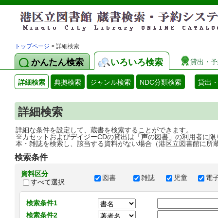
トップページ
> 詳細検索
かんたん検索
いろいろ検索
貸出・予
詳細検索
典拠検索
ジャンル検索
NDC分類検索
貸出
詳細検索
詳細な条件を設定して、蔵書を検索することができます。
※カセットおよびデイジーCDの貸出は「声の図書」の利用者に限
本・雑誌を検索し、該当する資料がない場合（港区立図書館に所
検索条件
資料区分
図書
雑誌
児童
電
すべて選択
検索条件1
検索条件2