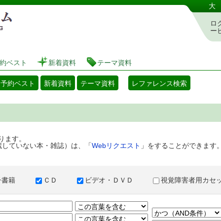
港区立図書館 蔵書検索・予約システム
大
ロ
ー
約ベスト
新着資料
テーマ資料
・予約ベスト
新着資料
テーマ資料
レファレンス検索
ります。
蔵していない本・雑誌）は、「
Webリクエスト
」をすることができます
子書籍
ＣＤ
ビデオ・ＤＶＤ
視覚障害者用カ