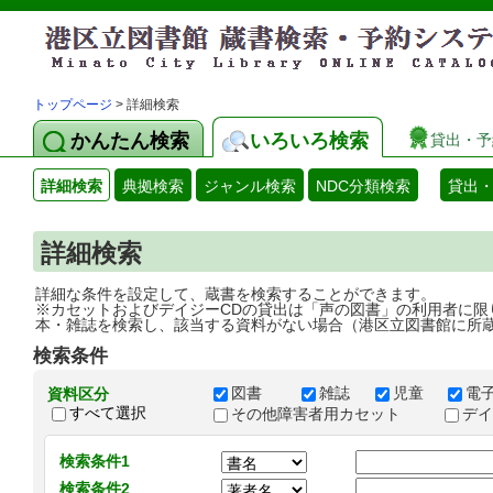
トップページ
> 詳細検索
かんたん検索
いろいろ検索
貸出・予
詳細検索
典拠検索
ジャンル検索
NDC分類検索
貸出
詳細検索
詳細な条件を設定して、蔵書を検索することができます。
※カセットおよびデイジーCDの貸出は「声の図書」の利用者に限
本・雑誌を検索し、該当する資料がない場合（港区立図書館に所
検索条件
図書
雑誌
児童
電
資料区分
すべて選択
その他障害者用カセット
デ
検索条件1
検索条件2