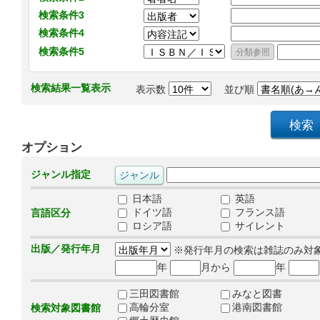
検索条件3
検索条件4
検索条件5
検索結果一覧表示
表示数
並び順
オプション
ジャンル指定
日本語
英語
ドイツ語
フランス語
言語区分
ロシア語
サイレント
出版／発行年月
※発行年月の検索は雑誌のみ対
年
月から
年
三田図書館
みなと図書
高輪分室
港南図書館
検索対象図書館