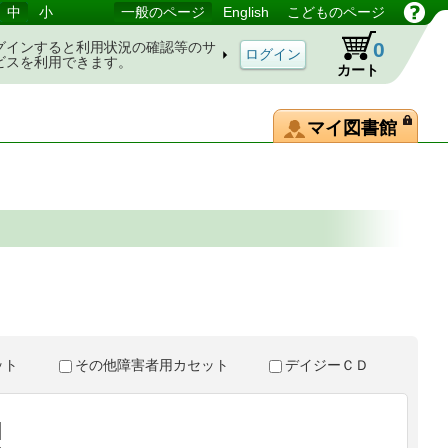
中
小
一般のページ
English
こどものページ
0
グインすると利用状況の確認等のサ
ビスを利用できます。
カート
マイ図書館
。
セット
その他障害者用カセット
デイジーＣＤ