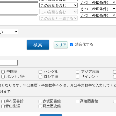
清音化する
中国語
ハングル
アジア言語
ポルトガ語
ロシア語
サイレント
象となります。年は西暦・半角数字４ケタ、月は半角数字で入力してく
月まで
麻布図書館
赤坂図書館
高輪図書館
青山生涯
郷土歴史館