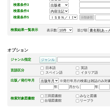
検索条件3
検索条件4
検索条件5
検索結果一覧表示
表示数
並び順
オプション
ジャンル指定
日本語
英語
言語区分
スペイン語
イタリア語
出版／発行年月
※発行年月の検索は雑誌のみ対
年
月から
年
三田図書館
みなと図書
検索対象図書館
台場図書館
リーブラ