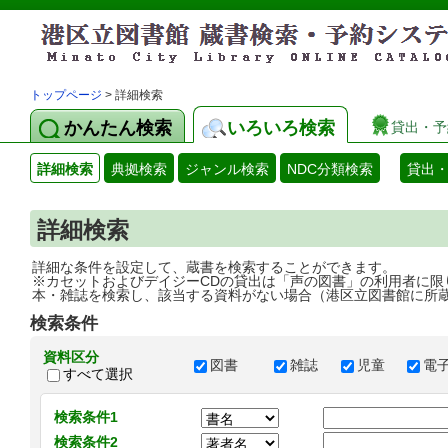
トップページ
> 詳細検索
かんたん検索
いろいろ検索
貸出・予
詳細検索
典拠検索
ジャンル検索
NDC分類検索
貸出
詳細検索
詳細な条件を設定して、蔵書を検索することができます。
※カセットおよびデイジーCDの貸出は「声の図書」の利用者に限
本・雑誌を検索し、該当する資料がない場合（港区立図書館に所
検索条件
資料区分
図書
雑誌
児童
電
すべて選択
検索条件1
検索条件2