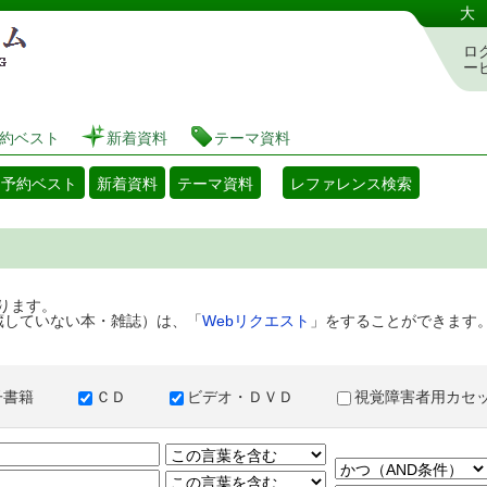
港区立図書館 蔵書検索・予約システム
大
ロ
ー
約ベスト
新着資料
テーマ資料
・予約ベスト
新着資料
テーマ資料
レファレンス検索
ります。
蔵していない本・雑誌）は、「
Webリクエスト
」をすることができます
子書籍
ＣＤ
ビデオ・ＤＶＤ
視覚障害者用カ