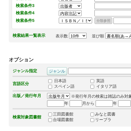
検索条件3
検索条件4
検索条件5
検索結果一覧表示
表示数
並び順
オプション
ジャンル指定
日本語
英語
言語区分
スペイン語
イタリア語
出版／発行年月
※発行年月の検索は雑誌のみ対
年
月から
年
三田図書館
みなと図書
検索対象図書館
台場図書館
リーブラ