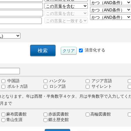
清音化する
中国語
ハングル
アジア言語
ポルトガ語
ロシア語
サイレント
象となります。年は西暦・半角数字４ケタ、月は半角数字で入力してく
月まで
麻布図書館
赤坂図書館
高輪図書館
青山生涯
郷土歴史館