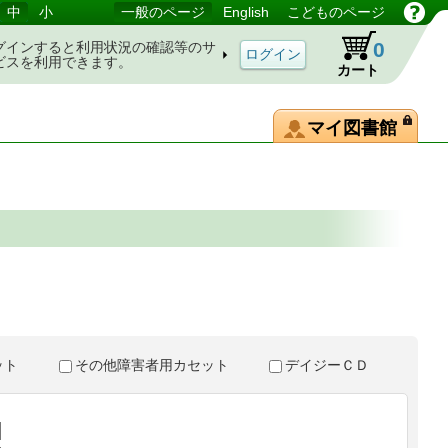
中
小
一般のページ
English
こどものページ
0
グインすると利用状況の確認等のサ
ビスを利用できます。
カート
マイ図書館
。
セット
その他障害者用カセット
デイジーＣＤ