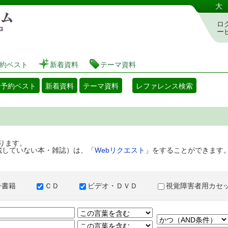
港区立図書館 蔵書検索・予約システム
大
ロ
ー
約ベスト
新着資料
テーマ資料
・予約ベスト
新着資料
テーマ資料
レファレンス検索
ります。
蔵していない本・雑誌）は、「
Webリクエスト
」をすることができます
子書籍
ＣＤ
ビデオ・ＤＶＤ
視覚障害者用カ