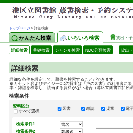
トップページ
> 詳細検索
かんたん検索
いろいろ検索
貸出・予
詳細検索
典拠検索
ジャンル検索
NDC分類検索
貸出
詳細検索
詳細な条件を設定して、蔵書を検索することができます。
※カセットおよびデイジーCDの貸出は「声の図書」の利用者に限
本・雑誌を検索し、該当する資料がない場合（港区立図書館に所
検索条件
資料区分
図書
雑誌
児童
電
すべて選択
検索条件1
検索条件2