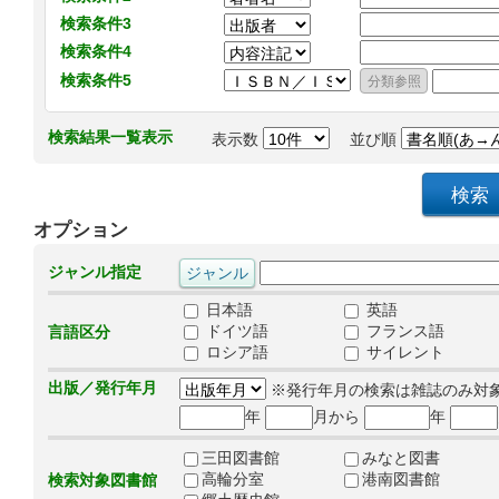
検索条件3
検索条件4
検索条件5
検索結果一覧表示
表示数
並び順
オプション
ジャンル指定
日本語
英語
ドイツ語
フランス語
言語区分
ロシア語
サイレント
出版／発行年月
※発行年月の検索は雑誌のみ対
年
月から
年
三田図書館
みなと図書
高輪分室
港南図書館
検索対象図書館