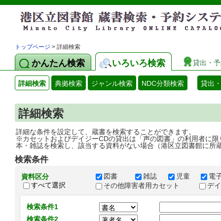
トップページ
> 詳細検索
かんたん検索
いろいろ検索
貸出・予
詳細検索
典拠検索
ジャンル検索
NDC分類検索
貸出
詳細検索
詳細な条件を設定して、蔵書を検索することができます。
※カセットおよびデイジーCDの貸出は「声の図書」の利用者に限
本・雑誌を検索し、該当する資料がない場合（港区立図書館に所
検索条件
図書
雑誌
児童
電
資料区分
すべて選択
その他障害者用カセット
デ
検索条件1
検索条件2