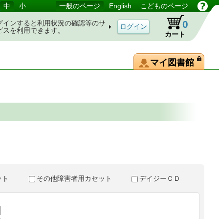
中
小
一般のページ
English
こどものページ
0
グインすると利用状況の確認等のサ
ビスを利用できます。
カート
マイ図書館
。
セット
その他障害者用カセット
デイジーＣＤ