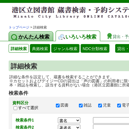
トップページ
> 詳細検索
かんたん検索
いろいろ検索
貸出・予
詳細検索
典拠検索
ジャンル検索
NDC分類検索
貸出
詳細検索
詳細な条件を設定して、蔵書を検索することができます。
※カセットおよびデイジーCDの貸出は「声の図書」の利用者に限
本・雑誌を検索し、該当する資料がない場合（港区立図書館に所
検索条件
資料区分
図書
雑誌
児童
電
すべて選択
検索条件1
検索条件2