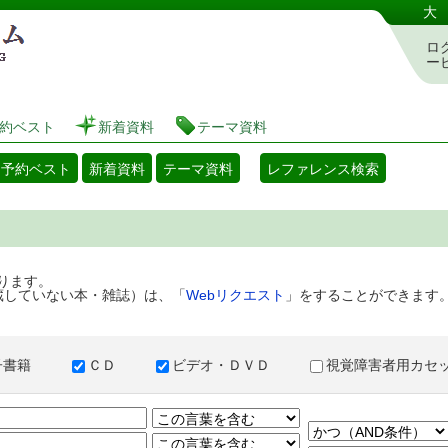
港区立図書館 蔵書検索・予約システム
大
ロ
ー
約ベスト
新着資料
テーマ資料
・予約ベスト
新着資料
テーマ資料
レファレンス検索
ります。
蔵していない本・雑誌）は、「
Webリクエスト
」をすることができます
子書籍
ＣＤ
ビデオ・ＤＶＤ
視覚障害者用カ