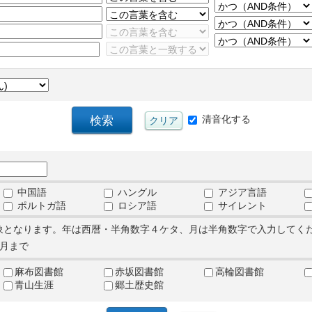
清音化する
中国語
ハングル
アジア言語
ポルトガ語
ロシア語
サイレント
象となります。年は西暦・半角数字４ケタ、月は半角数字で入力してく
月まで
麻布図書館
赤坂図書館
高輪図書館
青山生涯
郷土歴史館