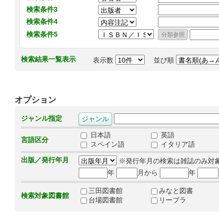
検索条件3
検索条件4
検索条件5
検索結果一覧表示
表示数
並び順
オプション
ジャンル指定
日本語
英語
言語区分
スペイン語
イタリア語
出版／発行年月
※発行年月の検索は雑誌のみ対
年
月から
年
三田図書館
みなと図書
検索対象図書館
台場図書館
リーブラ