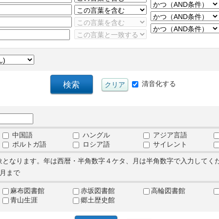
清音化する
中国語
ハングル
アジア言語
ポルトガ語
ロシア語
サイレント
象となります。年は西暦・半角数字４ケタ、月は半角数字で入力してく
月まで
麻布図書館
赤坂図書館
高輪図書館
青山生涯
郷土歴史館