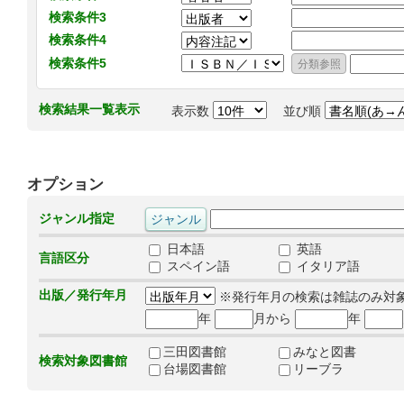
検索条件3
検索条件4
検索条件5
検索結果一覧表示
表示数
並び順
オプション
ジャンル指定
日本語
英語
言語区分
スペイン語
イタリア語
出版／発行年月
※発行年月の検索は雑誌のみ対
年
月から
年
三田図書館
みなと図書
検索対象図書館
台場図書館
リーブラ