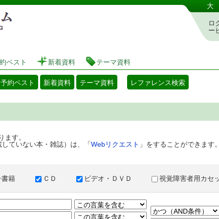
港区立図書館 蔵書検索・予約システム
大
ロ
ー
約ベスト
新着資料
テーマ資料
・予約ベスト
新着資料
テーマ資料
レファレンス検索
ります。
蔵していない本・雑誌）は、「
Webリクエスト
」をすることができます
子書籍
ＣＤ
ビデオ・ＤＶＤ
視覚障害者用カ