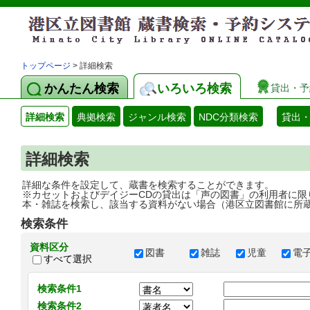
トップページ
> 詳細検索
かんたん検索
いろいろ検索
貸出・予
詳細検索
典拠検索
ジャンル検索
NDC分類検索
貸出
詳細検索
詳細な条件を設定して、蔵書を検索することができます。
※カセットおよびデイジーCDの貸出は「声の図書」の利用者に限
本・雑誌を検索し、該当する資料がない場合（港区立図書館に所
検索条件
資料区分
図書
雑誌
児童
電
すべて選択
検索条件1
検索条件2