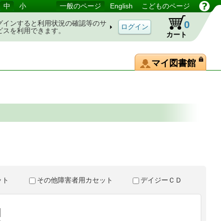
中
小
一般のページ
English
こどものページ
0
グインすると利用状況の確認等のサ
ビスを利用できます。
カート
マイ図書館
。
セット
その他障害者用カセット
デイジーＣＤ