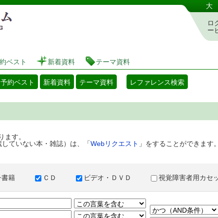
港区立図書館 蔵書検索・予約システム
大
ロ
ー
約ベスト
新着資料
テーマ資料
・予約ベスト
新着資料
テーマ資料
レファレンス検索
ります。
蔵していない本・雑誌）は、「
Webリクエスト
」をすることができます
子書籍
ＣＤ
ビデオ・ＤＶＤ
視覚障害者用カ