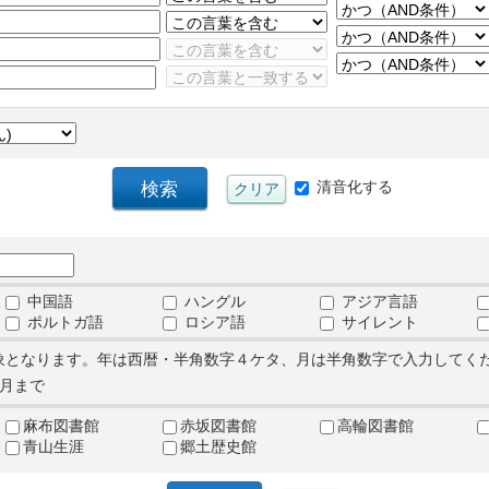
清音化する
中国語
ハングル
アジア言語
ポルトガ語
ロシア語
サイレント
象となります。年は西暦・半角数字４ケタ、月は半角数字で入力してく
月まで
麻布図書館
赤坂図書館
高輪図書館
青山生涯
郷土歴史館