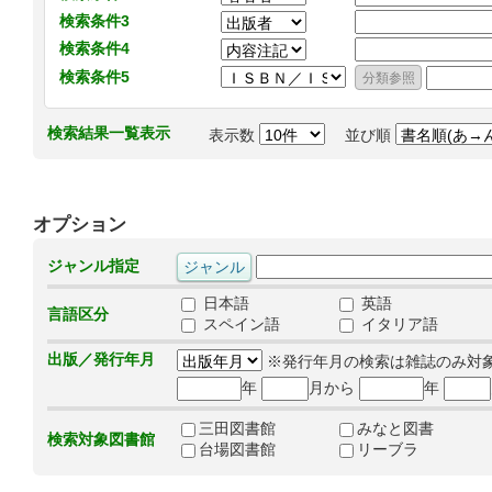
検索条件3
検索条件4
検索条件5
検索結果一覧表示
表示数
並び順
オプション
ジャンル指定
日本語
英語
言語区分
スペイン語
イタリア語
出版／発行年月
※発行年月の検索は雑誌のみ対
年
月から
年
三田図書館
みなと図書
検索対象図書館
台場図書館
リーブラ