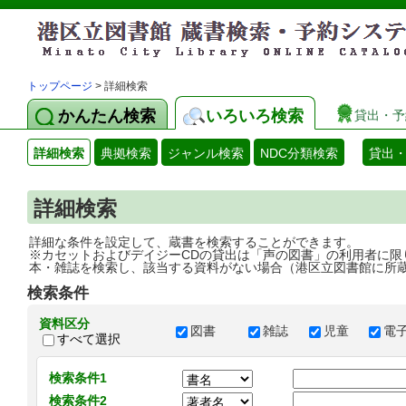
トップページ
> 詳細検索
かんたん検索
いろいろ検索
貸出・予
詳細検索
典拠検索
ジャンル検索
NDC分類検索
貸出
詳細検索
詳細な条件を設定して、蔵書を検索することができます。
※カセットおよびデイジーCDの貸出は「声の図書」の利用者に限
本・雑誌を検索し、該当する資料がない場合（港区立図書館に所
検索条件
資料区分
図書
雑誌
児童
電
すべて選択
検索条件1
検索条件2