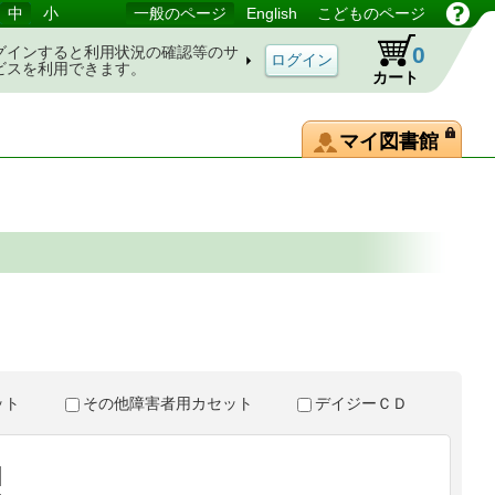
中
小
一般のページ
English
こどものページ
0
グインすると利用状況の確認等のサ
ビスを利用できます。
カート
マイ図書館
。
セット
その他障害者用カセット
デイジーＣＤ