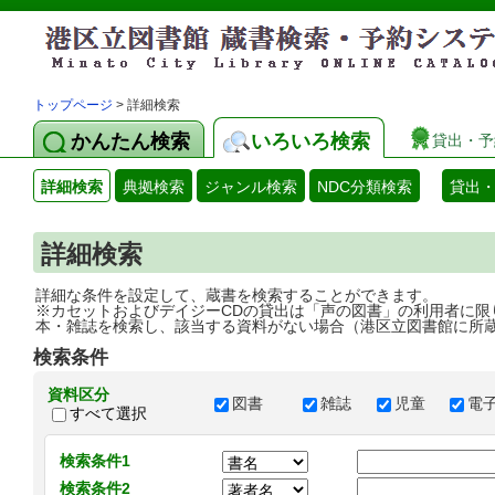
トップページ
> 詳細検索
かんたん検索
いろいろ検索
貸出・予
詳細検索
典拠検索
ジャンル検索
NDC分類検索
貸出
詳細検索
詳細な条件を設定して、蔵書を検索することができます。
※カセットおよびデイジーCDの貸出は「声の図書」の利用者に限
本・雑誌を検索し、該当する資料がない場合（港区立図書館に所
検索条件
資料区分
図書
雑誌
児童
電
すべて選択
検索条件1
検索条件2