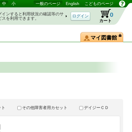
中
小
一般のページ
English
こどものページ
0
グインすると利用状況の確認等のサ
ビスを利用できます。
カート
マイ図書館
。
セット
その他障害者用カセット
デイジーＣＤ