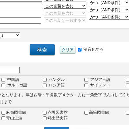
清音化する
中国語
ハングル
アジア言語
ポルトガ語
ロシア語
サイレント
象となります。年は西暦・半角数字４ケタ、月は半角数字で入力してく
月まで
麻布図書館
赤坂図書館
高輪図書館
青山生涯
郷土歴史館