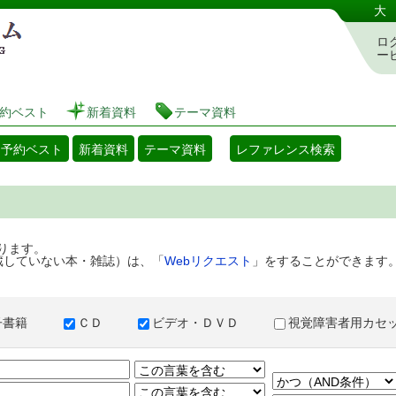
港区立図書館 蔵書検索・予約システム
大
ロ
ー
約ベスト
新着資料
テーマ資料
・予約ベスト
新着資料
テーマ資料
レファレンス検索
ります。
蔵していない本・雑誌）は、「
Webリクエスト
」をすることができます
子書籍
ＣＤ
ビデオ・ＤＶＤ
視覚障害者用カ