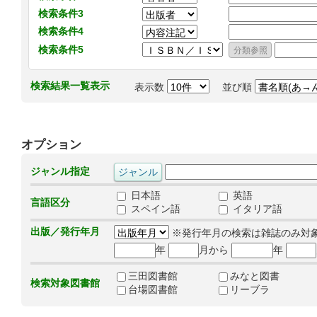
検索条件3
検索条件4
検索条件5
検索結果一覧表示
表示数
並び順
オプション
ジャンル指定
日本語
英語
言語区分
スペイン語
イタリア語
出版／発行年月
※発行年月の検索は雑誌のみ対
年
月から
年
三田図書館
みなと図書
検索対象図書館
台場図書館
リーブラ