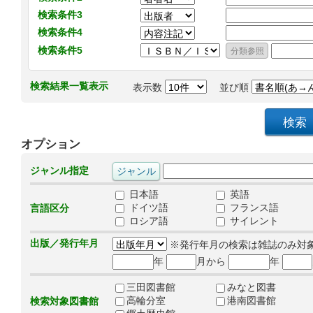
検索条件3
検索条件4
検索条件5
検索結果一覧表示
表示数
並び順
オプション
ジャンル指定
日本語
英語
ドイツ語
フランス語
言語区分
ロシア語
サイレント
出版／発行年月
※発行年月の検索は雑誌のみ対
年
月から
年
三田図書館
みなと図書
高輪分室
港南図書館
検索対象図書館