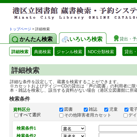
トップページ
> 詳細検索
かんたん検索
いろいろ検索
貸出・予
詳細検索
典拠検索
ジャンル検索
NDC分類検索
貸出
詳細検索
詳細な条件を設定して、蔵書を検索することができます。
※カセットおよびデイジーCDの貸出は「声の図書」の利用者に限
本・雑誌を検索し、該当する資料がない場合（港区立図書館に所
検索条件
図書
雑誌
児童
電
資料区分
すべて選択
その他障害者用カセット
デ
検索条件1
検索条件2