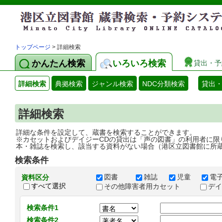
トップページ
> 詳細検索
かんたん検索
いろいろ検索
貸出・予
詳細検索
典拠検索
ジャンル検索
NDC分類検索
貸出
詳細検索
詳細な条件を設定して、蔵書を検索することができます。
※カセットおよびデイジーCDの貸出は「声の図書」の利用者に限
本・雑誌を検索し、該当する資料がない場合（港区立図書館に所
検索条件
図書
雑誌
児童
電
資料区分
すべて選択
その他障害者用カセット
デ
検索条件1
検索条件2