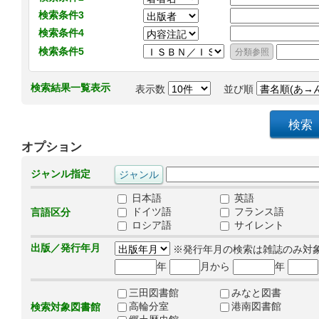
検索条件3
検索条件4
検索条件5
検索結果一覧表示
表示数
並び順
オプション
ジャンル指定
日本語
英語
ドイツ語
フランス語
言語区分
ロシア語
サイレント
出版／発行年月
※発行年月の検索は雑誌のみ対
年
月から
年
三田図書館
みなと図書
高輪分室
港南図書館
検索対象図書館