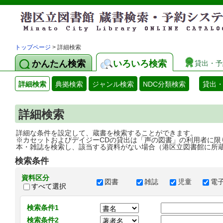
トップページ
> 詳細検索
かんたん検索
いろいろ検索
貸出・予
詳細検索
典拠検索
ジャンル検索
NDC分類検索
貸出
詳細検索
詳細な条件を設定して、蔵書を検索することができます。
※カセットおよびデイジーCDの貸出は「声の図書」の利用者に限
本・雑誌を検索し、該当する資料がない場合（港区立図書館に所
検索条件
資料区分
図書
雑誌
児童
電
すべて選択
検索条件1
検索条件2