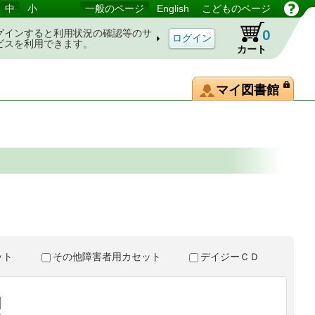
中
小
一般のページ
English
こどものページ
0
グインすると利用状況の確認等のサ
ビスを利用できます。
カート
マイ図書館
。
セット
その他障害者用カセット
デイジーＣＤ