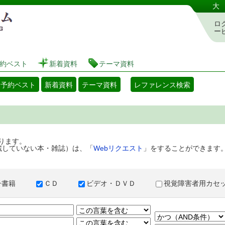
港区立図書館 蔵書検索・予約システム
大
ロ
ー
約ベスト
新着資料
テーマ資料
・予約ベスト
新着資料
テーマ資料
レファレンス検索
ります。
蔵していない本・雑誌）は、「
Webリクエスト
」をすることができます
子書籍
ＣＤ
ビデオ・ＤＶＤ
視覚障害者用カ