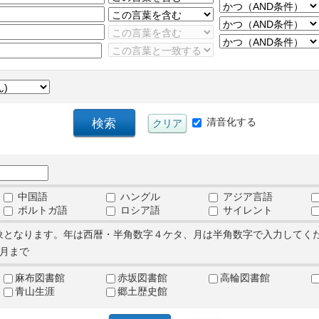
清音化する
中国語
ハングル
アジア言語
ポルトガ語
ロシア語
サイレント
象となります。年は西暦・半角数字４ケタ、月は半角数字で入力してく
月まで
麻布図書館
赤坂図書館
高輪図書館
青山生涯
郷土歴史館