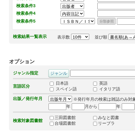
検索条件3
検索条件4
検索条件5
検索結果一覧表示
表示数
並び順
オプション
ジャンル指定
日本語
英語
言語区分
スペイン語
イタリア語
出版／発行年月
※発行年月の検索は雑誌のみ対
年
月から
年
三田図書館
みなと図書
検索対象図書館
台場図書館
リーブラ