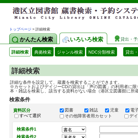
トップページ
> 詳細検索
かんたん検索
いろいろ検索
貸出・予
詳細検索
典拠検索
ジャンル検索
NDC分類検索
貸出
詳細検索
詳細な条件を設定して、蔵書を検索することができます。
※カセットおよびデイジーCDの貸出は「声の図書」の利用者に限
本・雑誌を検索し、該当する資料がない場合（港区立図書館に所
検索条件
図書
雑誌
児童
電
資料区分
すべて選択
その他障害者用カセット
デ
検索条件1
検索条件2