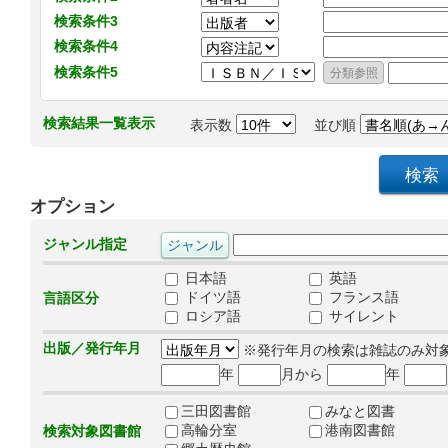
検索条件3
検索条件4
検索条件5
検索結果一覧表示
表示数
並び順
オプション
ジャンル指定
日本語
英語
ドイツ語
フランス語
言語区分
ロシア語
サイレント
出版／発行年月
※発行年月の検索は雑誌のみ対
年
月から
年
三田図書館
みなと図書
高輪分室
港南図書館
検索対象図書館