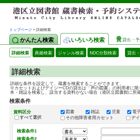
トップページ
> 詳細検索
かんたん検索
いろいろ検索
貸出・予
詳細検索
典拠検索
ジャンル検索
NDC分類検索
貸出
詳細検索
詳細な条件を設定して、蔵書を検索することができます。
※カセットおよびデイジーCDの貸出は「声の図書」の利用者に限
本・雑誌を検索し、該当する資料がない場合（港区立図書館に所
検索条件
図書
雑誌
児童
電
資料区分
すべて選択
その他障害者用カセット
デ
検索条件1
検索条件2