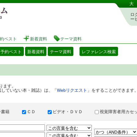
港区立図書館 蔵書検索・予約システム
大
ロ
ー
約ベスト
新着資料
テーマ資料
・予約ベスト
新着資料
テーマ資料
レファレンス検索
ります。
蔵していない本・雑誌）は、「
Webリクエスト
」をすることができます
子書籍
ＣＤ
ビデオ・ＤＶＤ
視覚障害者用カ