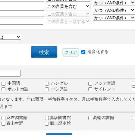
清音化する
中国語
ハングル
アジア言語
ポルトガ語
ロシア語
サイレント
象となります。年は西暦・半角数字４ケタ、月は半角数字で入力してく
月まで
麻布図書館
赤坂図書館
高輪図書館
青山生涯
郷土歴史館