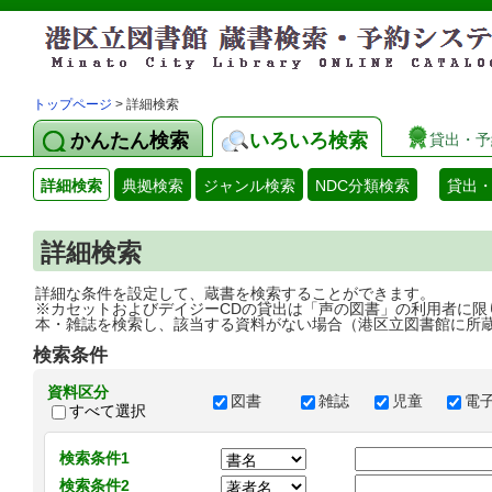
トップページ
> 詳細検索
かんたん検索
いろいろ検索
貸出・予
詳細検索
典拠検索
ジャンル検索
NDC分類検索
貸出
詳細検索
詳細な条件を設定して、蔵書を検索することができます。
※カセットおよびデイジーCDの貸出は「声の図書」の利用者に限
本・雑誌を検索し、該当する資料がない場合（港区立図書館に所
検索条件
資料区分
図書
雑誌
児童
電
すべて選択
検索条件1
検索条件2