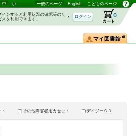
中
小
一般のページ
English
こどものページ
0
グインすると利用状況の確認等のサ
ビスを利用できます。
カート
マイ図書館
。
セット
その他障害者用カセット
デイジーＣＤ