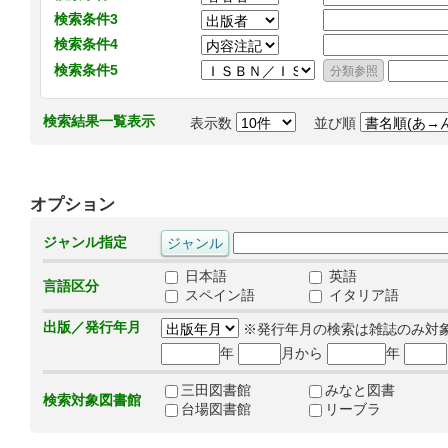
検索条件3
検索条件4
検索条件5
検索結果一覧表示
表示数
並び順
オプション
ジャンル指定
日本語
英語
言語区分
スペイン語
イタリア語
出版／発行年月
※発行年月の検索は雑誌のみ対
年
月から
年
三田図書館
みなと図書
検索対象図書館
台場図書館
リーブラ