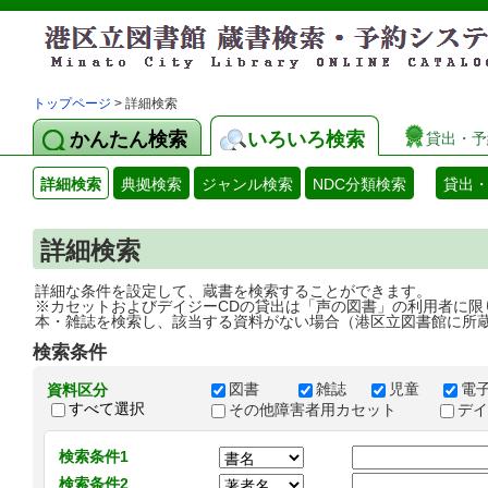
トップページ
> 詳細検索
かんたん検索
いろいろ検索
貸出・予
詳細検索
典拠検索
ジャンル検索
NDC分類検索
貸出
詳細検索
詳細な条件を設定して、蔵書を検索することができます。
※カセットおよびデイジーCDの貸出は「声の図書」の利用者に限
本・雑誌を検索し、該当する資料がない場合（港区立図書館に所
検索条件
図書
雑誌
児童
電
資料区分
すべて選択
その他障害者用カセット
デ
検索条件1
検索条件2