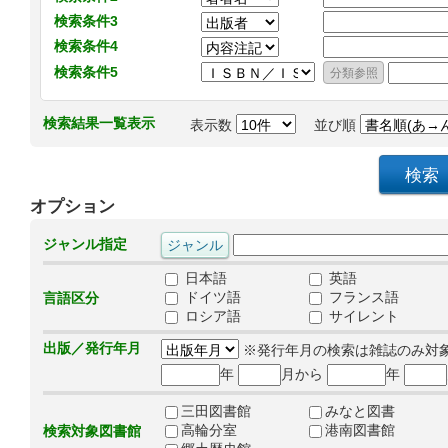
検索条件3
検索条件4
検索条件5
検索結果一覧表示
表示数
並び順
オプション
ジャンル指定
日本語
英語
ドイツ語
フランス語
言語区分
ロシア語
サイレント
出版／発行年月
※発行年月の検索は雑誌のみ対
年
月から
年
三田図書館
みなと図書
高輪分室
港南図書館
検索対象図書館