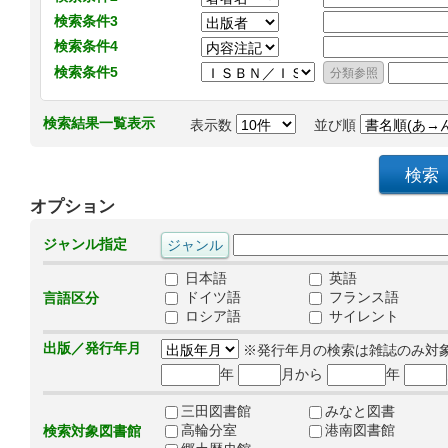
検索条件3
検索条件4
検索条件5
検索結果一覧表示
表示数
並び順
オプション
ジャンル指定
日本語
英語
ドイツ語
フランス語
言語区分
ロシア語
サイレント
出版／発行年月
※発行年月の検索は雑誌のみ対
年
月から
年
三田図書館
みなと図書
高輪分室
港南図書館
検索対象図書館