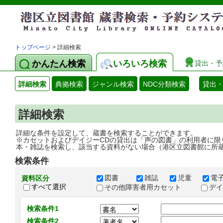
トップページ
> 詳細検索
かんたん検索
いろいろ検索
貸出・予
詳細検索
典拠検索
ジャンル検索
NDC分類検索
貸出
詳細検索
詳細な条件を設定して、蔵書を検索することができます。
※カセットおよびデイジーCDの貸出は「声の図書」の利用者に限
本・雑誌を検索し、該当する資料がない場合（港区立図書館に所
検索条件
図書
雑誌
児童
電
資料区分
すべて選択
その他障害者用カセット
デ
検索条件1
検索条件2