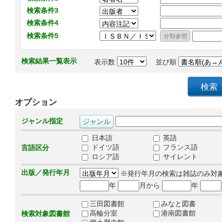
検索条件3
検索条件4
検索条件5
検索結果一覧表示
表示数
並び順
オプション
ジャンル指定
日本語
英語
ドイツ語
フランス語
言語区分
ロシア語
サイレント
出版／発行年月
※発行年月の検索は雑誌のみ対
年
月から
年
三田図書館
みなと図書
高輪分室
港南図書館
検索対象図書館