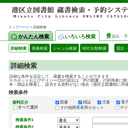
トップページ
> 詳細検索
かんたん検索
いろいろ検索
貸出・予
詳細検索
典拠検索
ジャンル検索
NDC分類検索
貸出
詳細検索
詳細な条件を設定して、蔵書を検索することができます。
※カセットおよびデイジーCDの貸出は「声の図書」の利用者に限
本・雑誌を検索し、該当する資料がない場合（港区立図書館に所
検索条件
図書
雑誌
児童
電
資料区分
すべて選択
その他障害者用カセット
デ
検索条件1
検索条件2