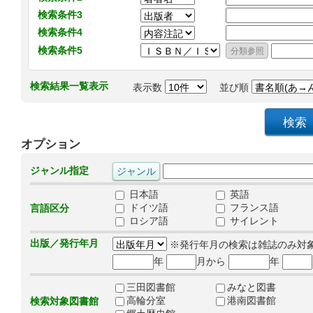
検索条件3
検索条件4
検索条件5
検索結果一覧表示
表示数
並び順
オプション
ジャンル指定
日本語
英語
ドイツ語
フランス語
言語区分
ロシア語
サイレント
出版／発行年月
※発行年月の検索は雑誌のみ対
年
月から
年
三田図書館
みなと図書
高輪分室
港南図書館
検索対象図書館