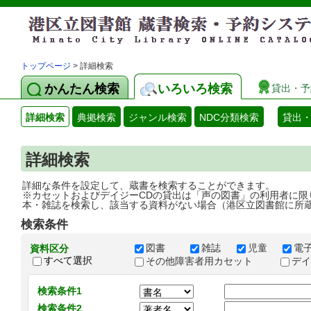
トップページ
> 詳細検索
かんたん検索
いろいろ検索
貸出・予
詳細検索
典拠検索
ジャンル検索
NDC分類検索
貸出
詳細検索
詳細な条件を設定して、蔵書を検索することができます。
※カセットおよびデイジーCDの貸出は「声の図書」の利用者に限
本・雑誌を検索し、該当する資料がない場合（港区立図書館に所
検索条件
図書
雑誌
児童
電
資料区分
すべて選択
その他障害者用カセット
デ
検索条件1
検索条件2