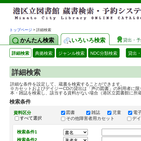
トップページ
> 詳細検索
かんたん検索
いろいろ検索
貸出・予
詳細検索
典拠検索
ジャンル検索
NDC分類検索
貸出
詳細検索
詳細な条件を設定して、蔵書を検索することができます。
※カセットおよびデイジーCDの貸出は「声の図書」の利用者に限
本・雑誌を検索し、該当する資料がない場合（港区立図書館に所
検索条件
図書
雑誌
児童
電
資料区分
すべて選択
その他障害者用カセット
デ
検索条件1
検索条件2