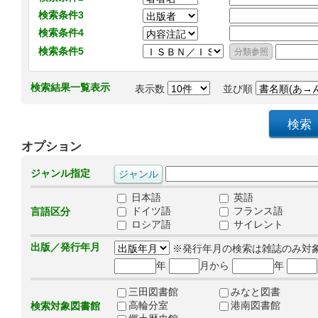
検索条件3
検索条件4
検索条件5
検索結果一覧表示
表示数
並び順
オプション
ジャンル指定
日本語
英語
ドイツ語
フランス語
言語区分
ロシア語
サイレント
出版／発行年月
※発行年月の検索は雑誌のみ対
年
月から
年
三田図書館
みなと図書
高輪分室
港南図書館
検索対象図書館