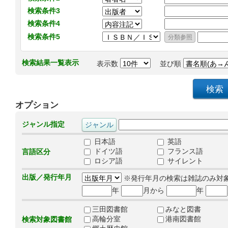
検索条件3
検索条件4
検索条件5
検索結果一覧表示
表示数
並び順
オプション
ジャンル指定
日本語
英語
ドイツ語
フランス語
言語区分
ロシア語
サイレント
出版／発行年月
※発行年月の検索は雑誌のみ対
年
月から
年
三田図書館
みなと図書
高輪分室
港南図書館
検索対象図書館