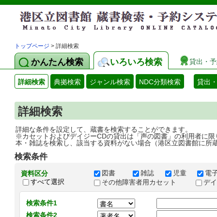
トップページ
> 詳細検索
かんたん検索
いろいろ検索
貸出・予
詳細検索
典拠検索
ジャンル検索
NDC分類検索
貸出
詳細検索
詳細な条件を設定して、蔵書を検索することができます。
※カセットおよびデイジーCDの貸出は「声の図書」の利用者に限
本・雑誌を検索し、該当する資料がない場合（港区立図書館に所
検索条件
図書
雑誌
児童
電
資料区分
すべて選択
その他障害者用カセット
デ
検索条件1
検索条件2