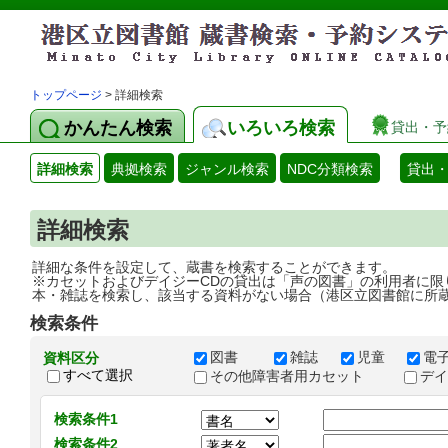
トップページ
> 詳細検索
かんたん検索
いろいろ検索
貸出・予
詳細検索
典拠検索
ジャンル検索
NDC分類検索
貸出
詳細検索
詳細な条件を設定して、蔵書を検索することができます。
※カセットおよびデイジーCDの貸出は「声の図書」の利用者に限
本・雑誌を検索し、該当する資料がない場合（港区立図書館に所
検索条件
図書
雑誌
児童
電
資料区分
すべて選択
その他障害者用カセット
デ
検索条件1
検索条件2