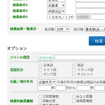
検索条件3
検索条件4
検索条件5
検索結果一覧表示
表示数
並び順
オプション
ジャンル指定
日本語
英語
ドイツ語
フランス語
言語区分
ロシア語
サイレント
出版／発行年月
※発行年月の検索は雑誌のみ対
年
月から
年
三田図書館
みなと図書
高輪分室
港南図書館
検索対象図書館