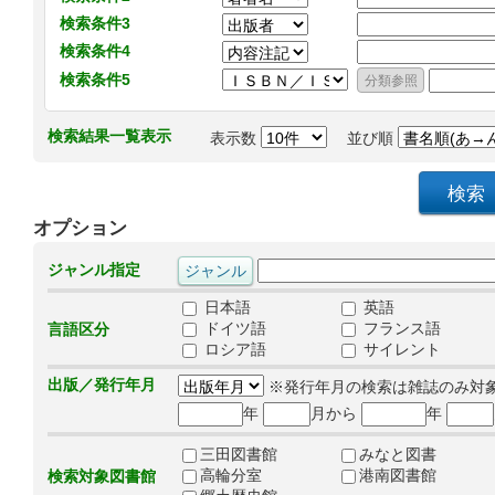
検索条件3
検索条件4
検索条件5
検索結果一覧表示
表示数
並び順
オプション
ジャンル指定
日本語
英語
ドイツ語
フランス語
言語区分
ロシア語
サイレント
出版／発行年月
※発行年月の検索は雑誌のみ対
年
月から
年
三田図書館
みなと図書
高輪分室
港南図書館
検索対象図書館