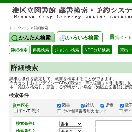
トップページ
> 詳細検索
かんたん検索
いろいろ検索
貸出・予
詳細検索
典拠検索
ジャンル検索
NDC分類検索
貸出
詳細検索
詳細な条件を設定して、蔵書を検索することができます。
※カセットおよびデイジーCDの貸出は「声の図書」の利用者に限
本・雑誌を検索し、該当する資料がない場合（港区立図書館に所
検索条件
図書
雑誌
児童
電
資料区分
すべて選択
その他障害者用カセット
デ
検索条件1
検索条件2