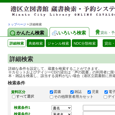
トップページ
> 詳細検索
かんたん検索
いろいろ検索
貸出・予
詳細検索
典拠検索
ジャンル検索
NDC分類検索
貸出
詳細検索
詳細な条件を設定して、蔵書を検索することができます。
※カセットおよびデイジーCDの貸出は「声の図書」の利用者に限
本・雑誌を検索し、該当する資料がない場合（港区立図書館に所
検索条件
図書
雑誌
児童
電
資料区分
すべて選択
その他障害者用カセット
デ
検索条件1
検索条件2