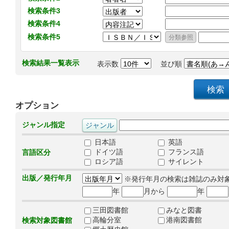
検索条件3
検索条件4
検索条件5
検索結果一覧表示
表示数
並び順
オプション
ジャンル指定
日本語
英語
ドイツ語
フランス語
言語区分
ロシア語
サイレント
出版／発行年月
※発行年月の検索は雑誌のみ対
年
月から
年
三田図書館
みなと図書
高輪分室
港南図書館
検索対象図書館