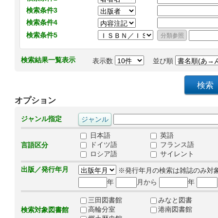
検索条件3
検索条件4
検索条件5
検索結果一覧表示
表示数
並び順
オプション
ジャンル指定
日本語
英語
ドイツ語
フランス語
言語区分
ロシア語
サイレント
出版／発行年月
※発行年月の検索は雑誌のみ対
年
月から
年
三田図書館
みなと図書
高輪分室
港南図書館
検索対象図書館