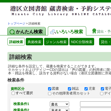
トップページ
> 詳細検索
かんたん検索
いろいろ検索
貸出・予
詳細検索
典拠検索
ジャンル検索
NDC分類検索
貸出
詳細検索
詳細な条件を設定して、蔵書を検索することができます。
※カセットおよびデイジーCDの貸出は「声の図書」の利用者に限
本・雑誌を検索し、該当する資料がない場合（港区立図書館に所
検索条件
図書
雑誌
児童
電
資料区分
すべて選択
その他障害者用カセット
デ
検索条件1
検索条件2