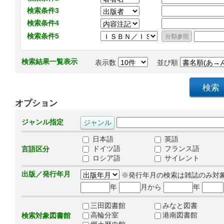
検索条件3
検索条件4
検索条件5
検索結果一覧表示
表示数
並び順
オプション
ジャンル指定
日本語
英語
ドイツ語
フランス語
言語区分
ロシア語
サイレント
出版／発行年月
※発行年月の検索は雑誌のみ対
年
月から
年
三田図書館
みなと図書
高輪分室
港南図書館
検索対象図書館