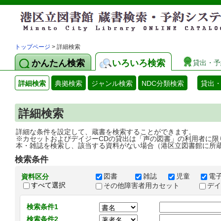
トップページ
> 詳細検索
かんたん検索
いろいろ検索
貸出・予
詳細検索
典拠検索
ジャンル検索
NDC分類検索
貸出
詳細検索
詳細な条件を設定して、蔵書を検索することができます。
※カセットおよびデイジーCDの貸出は「声の図書」の利用者に限
本・雑誌を検索し、該当する資料がない場合（港区立図書館に所
検索条件
図書
雑誌
児童
電
資料区分
すべて選択
その他障害者用カセット
デ
検索条件1
検索条件2