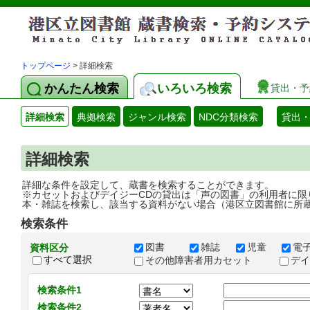
トップページ
> 詳細検索
かんたん検索
いろいろ検索
貸出・予
詳細検索
典拠検索
ジャンル検索
NDC分類検索
貸出
詳細検索
詳細な条件を設定して、蔵書を検索することができます。
※カセットおよびデイジーCDの貸出は「声の図書」の利用者に限
本・雑誌を検索し、該当する資料がない場合（港区立図書館に所
検索条件
図書
雑誌
児童
電
資料区分
すべて選択
その他障害者用カセット
デ
検索条件1
検索条件2