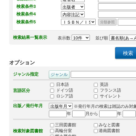
検索条件3
検索条件4
検索条件5
検索結果一覧表示
表示数
並び順
オプション
ジャンル指定
日本語
英語
ドイツ語
フランス語
言語区分
ロシア語
サイレント
出版／発行年月
※発行年月の検索は雑誌のみ対
年
月から
年
三田図書館
みなと図書
高輪分室
港南図書館
検索対象図書館